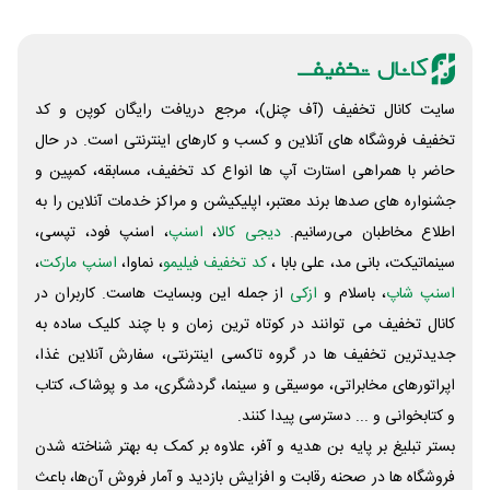
سایت کانال تخفیف (آف چنل)، مرجع دریافت رایگان کوپن و کد
تخفیف فروشگاه های آنلاین و کسب و‌ کارهای اینترنتی است. در حال
حاضر با همراهی استارت آپ ها انواع کد تخفیف، مسابقه، کمپین و
جشنواره های صدها برند معتبر، اپلیکیشن و مراکز خدمات آنلاین را به
اطلاع مخاطبان می‌رسانیم.
دیجی کالا
،
اسنپ
، اسنپ فود، تپسی،
سینماتیکت، بانی مد، علی‌ بابا ،
کد تخفیف فیلیمو
، نماوا،
اسنپ مارکت
،
اسنپ شاپ
، باسلام و
ازکی
از جمله این وبسایت ‌هاست. کاربران در
کانال تخفیف می توانند در کوتاه ترین زمان و با چند کلیک ساده به
جدیدترین تخفیف ها در گروه تاکسی اینترنتی، سفارش آنلاین غذا،
اپراتورهای مخابراتی، موسیقی و سینما، گردشگری، مد و پوشاک، کتاب
و کتابخوانی و ... دسترسی پیدا کنند.
بستر تبلیغ بر پایه بن هدیه و آفر، علاوه بر کمک به بهتر شناخته شدن
فروشگاه ها در صحنه رقابت و افزایش بازدید و آمار فروش آن‌ها، باعث