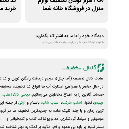
250 هزار تومان تخفیف لوازم
منزل در فروشگاه خانه شما
خرید ما
دیدگاه خود را با ما به اشتراک بگذارید
با ثبت دیدگاه خود ما را در ارائه بهتر خدمات یاری کنید
سایت کانال تخفیف (آف چنل)، مرجع دریافت رایگان کوپن و کد تخ
در حال حاضر با همراهی استارت آپ ها انواع کد تخفیف، مسابقه، 
خدمات آنلاین را به اطلاع مخاطبان می‌رسانیم.
دیجی کالا
،
اسنپ
، 
فیلیمو
، نماوا،
اسنپ مارکت
،
اسنپ شاپ
، باسلام و
ازکی
از جمله این
ترین زمان و با چند کلیک ساده به جدیدترین تخفیف ها در گروه ت
موسیقی و سینما، گردشگری، مد و پوشاک، کتاب و کتابخوانی و ... 
بستر تبلیغ بر پایه بن هدیه و آفر، علاوه بر کمک به بهتر شناخته 