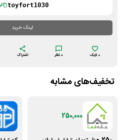
toyfort1030
کپ
لینک خرید
0
لایک
0
نظر
اشتراک
تخفیف‌های مشابه
250,000