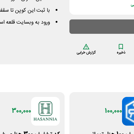
ی
با ثبت این کوپن تا سقف 30 هزار تومان از مبلغ کم می 
ورود به وبسایت قلعه اس
ذخیره
گزارش خرابی
300,000
100,000