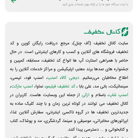
با ثبت دیدگاه خود ما را در ارائه بهتر خدمات یاری کنید
سایت کانال تخفیف (آف چنل)، مرجع دریافت رایگان کوپن و کد
تخفیف فروشگاه های آنلاین و کسب و‌ کارهای اینترنتی است. در حال
حاضر با همراهی استارت آپ ها انواع کد تخفیف، مسابقه، کمپین و
جشنواره های صدها برند معتبر، اپلیکیشن و مراکز خدمات آنلاین را به
اطلاع مخاطبان می‌رسانیم.
دیجی کالا
،
اسنپ
، اسنپ فود، تپسی،
سینماتیکت، بانی مد، علی‌ بابا ،
کد تخفیف فیلیمو
، نماوا،
اسنپ مارکت
،
اسنپ شاپ
، باسلام و
ازکی
از جمله این وبسایت ‌هاست. کاربران در
کانال تخفیف می توانند در کوتاه ترین زمان و با چند کلیک ساده به
جدیدترین تخفیف ها در گروه تاکسی اینترنتی، سفارش آنلاین غذا،
اپراتورهای مخابراتی، موسیقی و سینما، گردشگری، مد و پوشاک، کتاب
و کتابخوانی و ... دسترسی پیدا کنند.