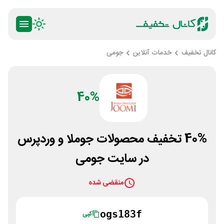
کانال تخفیف
خدمات آنلاین
جومی
40%
40% تخفیف محصولات جوملا و وردپرس
در سایت جومی
منقضی شده
ogs183f
کپی