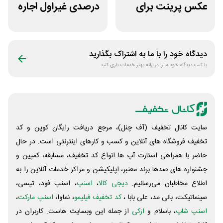
عکس پرینت برای
درصدی غیراول اجاره
چاپ مگنت
خودرو سعادت رنت
دیدگاه خود را با ما به اشتراک بگذارید
با ثبت دیدگاه خود ما را در ارائه بهتر خدمات یاری کنید
سایت کانال تخفیف (آف چنل)، مرجع دریافت رایگان کوپن و کد
تخفیف فروشگاه های آنلاین و کسب و‌ کارهای اینترنتی است. در حال
حاضر با همراهی استارت آپ ها انواع کد تخفیف، مسابقه، کمپین و
جشنواره های صدها برند معتبر، اپلیکیشن و مراکز خدمات آنلاین را به
اطلاع مخاطبان می‌رسانیم.
دیجی کالا
،
اسنپ
، اسنپ فود، تپسی،
سینماتیکت، بانی مد، علی‌ بابا ،
کد تخفیف فیلیمو
، نماوا،
اسنپ مارکت
،
اسنپ شاپ
، باسلام و
ازکی
از جمله این وبسایت ‌هاست. کاربران در