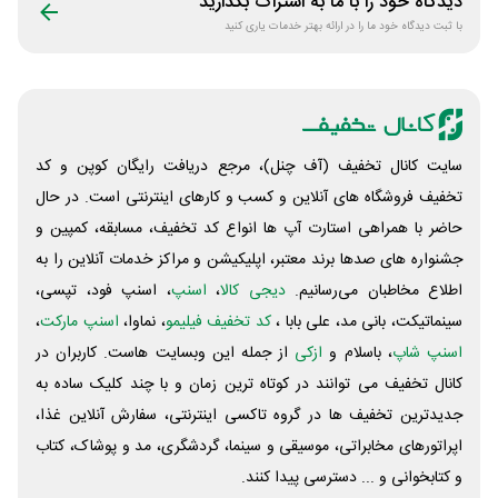
دیدگاه خود را با ما به اشتراک بگذارید
با ثبت دیدگاه خود ما را در ارائه بهتر خدمات یاری کنید
سایت کانال تخفیف (آف چنل)، مرجع دریافت رایگان کوپن و کد
تخفیف فروشگاه های آنلاین و کسب و‌ کارهای اینترنتی است. در حال
حاضر با همراهی استارت آپ ها انواع کد تخفیف، مسابقه، کمپین و
جشنواره های صدها برند معتبر، اپلیکیشن و مراکز خدمات آنلاین را به
اطلاع مخاطبان می‌رسانیم.
دیجی کالا
،
اسنپ
، اسنپ فود، تپسی،
سینماتیکت، بانی مد، علی‌ بابا ،
کد تخفیف فیلیمو
، نماوا،
اسنپ مارکت
،
اسنپ شاپ
، باسلام و
ازکی
از جمله این وبسایت ‌هاست. کاربران در
کانال تخفیف می توانند در کوتاه ترین زمان و با چند کلیک ساده به
جدیدترین تخفیف ها در گروه تاکسی اینترنتی، سفارش آنلاین غذا،
اپراتورهای مخابراتی، موسیقی و سینما، گردشگری، مد و پوشاک، کتاب
و کتابخوانی و ... دسترسی پیدا کنند.