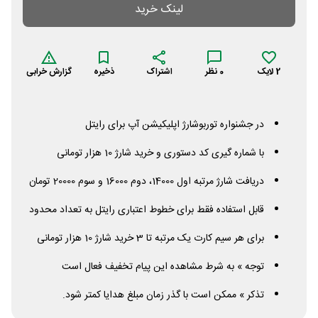
لینک خرید
2
لایک
0
نظر
اشتراک
ذخیره
گزارش خرابی
در جشنواره توربوشارژ اپلیکیشن آپ برای رایتل
با شماره گیری کد دستوری و خرید شارژ 10 هزار تومانی
دریافت شارژ مرتبه اول 14000، دوم 16000 و سوم 20000 تومان
قابل استفاده فقط برای خطوط اعتباری رایتل به تعداد محدود
برای هر سیم کارت یک مرتبه تا 3 خرید شارژ 10 هزار تومانی
توجه » به شرط مشاهده
این پیام
تخفیف فعال است
تذکر » ممکن است با گذر زمان مبلغ هدایا کمتر شود.