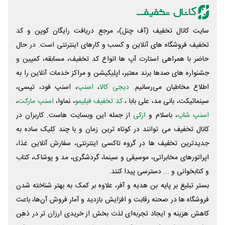
سایت کانال تخفیف (آف چنل)، مرجع دریافت رایگان کوپن و کد
تخفیف فروشگاه های آنلاین و کسب و‌ کارهای اینترنتی است. در حال
حاضر با همراهی استارت آپ ها انواع کد تخفیف، مسابقه، کمپین و
جشنواره های صدها برند معتبر، اپلیکیشن و مراکز خدمات آنلاین را به
اطلاع مخاطبان می‌رسانیم.
دیجی کالا
،
اسنپ
، اسنپ فود، تپسی،
سینماتیکت، بانی مد، علی‌ بابا ،
کد تخفیف فیلیمو
، نماوا،
اسنپ مارکت
،
اسنپ شاپ
، باسلام و
ازکی
از جمله این وبسایت ‌هاست. کاربران در
کانال تخفیف می توانند در کوتاه ترین زمان و با چند کلیک ساده به
جدیدترین تخفیف ها در گروه تاکسی اینترنتی، سفارش آنلاین غذا،
اپراتورهای مخابراتی، موسیقی و سینما، گردشگری، مد و پوشاک، کتاب
و کتابخوانی و ... دسترسی پیدا کنند.
بستر تبلیغ بر پایه بن هدیه و آفر، علاوه بر کمک به بهتر شناخته شدن
فروشگاه ها در صحنه رقابت و افزایش بازدید و آمار فروش آن‌ها، باعث
کاهش هزینه و ایجاد تجربه‌ای لذت بخش از خریدی ارزان تر در ذهن