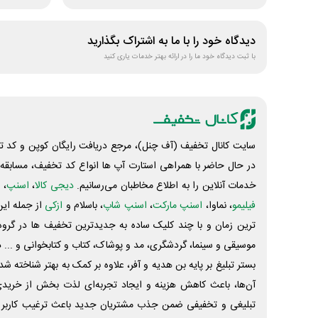
دیدگاه خود را با ما به اشتراک بگذارید
با ثبت دیدگاه خود ما را در ارائه بهتر خدمات یاری کنید
سایت کانال تخفیف (آف چنل)، مرجع دریافت رایگان کوپن و کد تخ
در حال حاضر با همراهی استارت آپ ها انواع کد تخفیف، مسابقه، 
خدمات آنلاین را به اطلاع مخاطبان می‌رسانیم.
دیجی کالا
،
اسنپ
، 
فیلیمو
، نماوا،
اسنپ مارکت
،
اسنپ شاپ
، باسلام و
ازکی
از جمله این
ترین زمان و با چند کلیک ساده به جدیدترین تخفیف ها در گروه ت
موسیقی و سینما، گردشگری، مد و پوشاک، کتاب و کتابخوانی و ... 
بستر تبلیغ بر پایه بن هدیه و آفر، علاوه بر کمک به بهتر شناخته 
آن‌ها، باعث کاهش هزینه و ایجاد تجربه‌ای لذت بخش از خرید
تبلیغی و تخفیفی ضمن جذب مشتریان جدید باعث ترغیب کاربر 