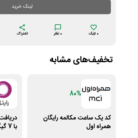
لینک خرید
0
لایک
0
نظر
اشتراک
تخفیف‌های مشابه
80%
کد ⁣یک ساعت مکالمه رایگان
دریافت 
همراه اول
با 7 گیگ اینترنت