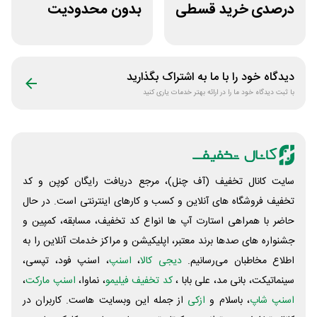
درصدی خرید قسطی
بدون محدودیت
کتاب دیاکو بوک
فروشگاه کتاب
دیجیتال سیموف
دیدگاه خود را با ما به اشتراک بگذارید
با ثبت دیدگاه خود ما را در ارائه بهتر خدمات یاری کنید
سایت کانال تخفیف (آف چنل)، مرجع دریافت رایگان کوپن و کد
تخفیف فروشگاه های آنلاین و کسب و‌ کارهای اینترنتی است. در حال
حاضر با همراهی استارت آپ ها انواع کد تخفیف، مسابقه، کمپین و
جشنواره های صدها برند معتبر، اپلیکیشن و مراکز خدمات آنلاین را به
اطلاع مخاطبان می‌رسانیم.
دیجی کالا
،
اسنپ
، اسنپ فود، تپسی،
سینماتیکت، بانی مد، علی‌ بابا ،
کد تخفیف فیلیمو
، نماوا،
اسنپ مارکت
،
اسنپ شاپ
، باسلام و
ازکی
از جمله این وبسایت ‌هاست. کاربران در