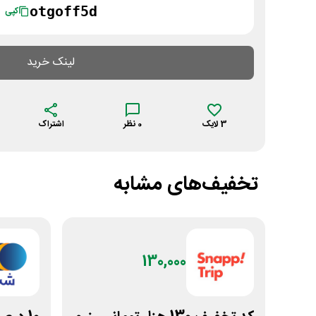
otgoff5d
کپی
لینک خرید
3
لایک
0
نظر
اشتراک
تخفیف‌های مشابه
130,000