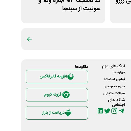
تومانی رزرو
کد تخفیف 3% اجاره ویلا و
سوئیت از سپنجا
لینک‌های مهم
دانلود‌ها
درباره ما
افزونه فایرفاکس
قوانین استفاده
حریم خصوصی
سوالات متداول
افزونه کروم
شبکه های
اجتماعی
دریافت از بازار