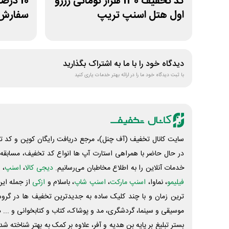
کد تخفیف 130 هزار تومانی رزرو
10 در
اول هتل اسنپ تریپ
سفارش
دیدگاه خود را با ما به اشتراک بگذارید
با ثبت دیدگاه خود ما را در ارائه بهتر خدمات یاری کنید
سایت کانال تخفیف (آف چنل)، مرجع دریافت رایگان کوپن و کد تخ
در حال حاضر با همراهی استارت آپ ها انواع کد تخفیف، مسابقه، 
خدمات آنلاین را به اطلاع مخاطبان می‌رسانیم.
دیجی کالا
،
اسنپ
، 
فیلیمو
، نماوا،
اسنپ مارکت
،
اسنپ شاپ
، باسلام و
ازکی
از جمله این
ترین زمان و با چند کلیک ساده به جدیدترین تخفیف ها در گروه ت
موسیقی و سینما، گردشگری، مد و پوشاک، کتاب و کتابخوانی و ... 
بستر تبلیغ بر پایه بن هدیه و آفر، علاوه بر کمک به بهتر شناخته 