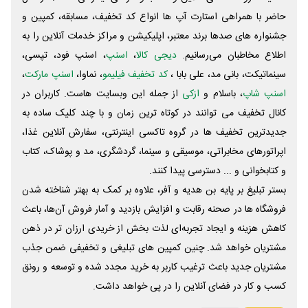
حاضر با همراهی استارت آپ ها انواع کد تخفیف، مسابقه، کمپین و
جشنواره های صدها برند معتبر، اپلیکیشن و مراکز خدمات آنلاین را به
اطلاع مخاطبان می‌رسانیم.
دیجی کالا
،
اسنپ
، اسنپ فود، تپسی،
سینماتیکت، بانی مد، علی‌ بابا ،
کد تخفیف فیلیمو
، نماوا،
اسنپ مارکت
،
اسنپ شاپ
، باسلام و
ازکی
از جمله این وبسایت ‌هاست. کاربران در
کانال تخفیف می توانند در کوتاه ترین زمان و با چند کلیک ساده به
جدیدترین تخفیف ها در گروه تاکسی اینترنتی، سفارش آنلاین غذا،
اپراتورهای مخابراتی، موسیقی و سینما، گردشگری، مد و پوشاک، کتاب
و کتابخوانی و ... دسترسی پیدا کنند.
بستر تبلیغ بر پایه بن هدیه و آفر، علاوه بر کمک به بهتر شناخته شدن
فروشگاه ها در صحنه رقابت و افزایش بازدید و آمار فروش آن‌ها، باعث
کاهش هزینه و ایجاد تجربه‌ای لذت بخش از خریدی ارزان تر در ذهن
مشتریان خواهد شد. چنین کمپین های تبلیغی و تخفیفی ضمن جذب
مشتریان جدید باعث ترغیب کاربر به خرید مجدد شده و توسعه و رونق
کسب و کار در فضای آنلاین را در پی خواهد داشت.