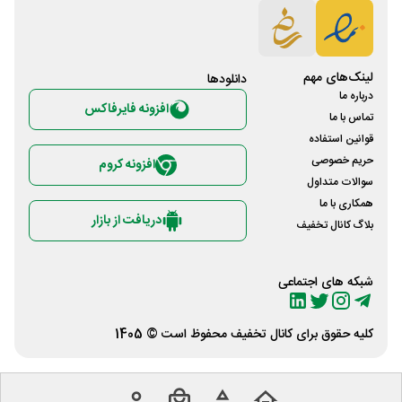
لینک‌های مهم
دانلود‌ها
درباره ما
افزونه فایرفاکس
تماس با ما
قوانین استفاده
حریم خصوصی
افزونه کروم
سوالات متداول
همکاری با ما
دریافت از بازار
بلاگ کانال تخفیف
شبکه های اجتماعی
کلیه حقوق برای
کانال تخفیف
محفوظ است © 1405