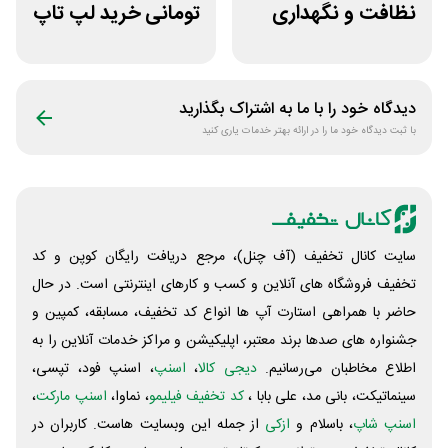
نظافت و نگهداری
تومانی خرید لپ تاپ
خودرو کستل
ورتکس گیم
دیدگاه خود را با ما به اشتراک بگذارید
با ثبت دیدگاه خود ما را در ارائه بهتر خدمات یاری کنید
سایت کانال تخفیف (آف چنل)، مرجع دریافت رایگان کوپن و کد
تخفیف فروشگاه های آنلاین و کسب و‌ کارهای اینترنتی است. در حال
حاضر با همراهی استارت آپ ها انواع کد تخفیف، مسابقه، کمپین و
جشنواره های صدها برند معتبر، اپلیکیشن و مراکز خدمات آنلاین را به
اطلاع مخاطبان می‌رسانیم.
دیجی کالا
،
اسنپ
، اسنپ فود، تپسی،
سینماتیکت، بانی مد، علی‌ بابا ،
کد تخفیف فیلیمو
، نماوا،
اسنپ مارکت
،
اسنپ شاپ
، باسلام و
ازکی
از جمله این وبسایت ‌هاست. کاربران در