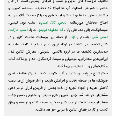
تخفیف فروشگاه های آنلاین و کسب و‌ کارهای اینترنتی است. در حال
حاضر با همراهی استارت آپ ها انواع کد تخفیف، مسابقه، کمپین و
جشنواره های صدها برند معتبر، اپلیکیشن و مراکز خدمات آنلاین را به
اطلاع مخاطبان می‌رسانیم.
دیجی کالا
،
اسنپ
، اسنپ فود، تپسی،
سینماتیکت، بانی مد، علی‌ بابا ،
کد تخفیف فیلیمو
، نماوا،
اسنپ مارکت
،
اسنپ شاپ
، باسلام و
ازکی
از جمله این وبسایت ‌هاست. کاربران در
کانال تخفیف می توانند در کوتاه ترین زمان و با چند کلیک ساده به
جدیدترین تخفیف ها در گروه تاکسی اینترنتی، سفارش آنلاین غذا،
اپراتورهای مخابراتی، موسیقی و سینما، گردشگری، مد و پوشاک، کتاب
و کتابخوانی و ... دسترسی پیدا کنند.
بستر تبلیغ بر پایه بن هدیه و آفر، علاوه بر کمک به بهتر شناخته شدن
فروشگاه ها در صحنه رقابت و افزایش بازدید و آمار فروش آن‌ها، باعث
کاهش هزینه و ایجاد تجربه‌ای لذت بخش از خریدی ارزان تر در ذهن
مشتریان خواهد شد. چنین کمپین های تبلیغی و تخفیفی ضمن جذب
مشتریان جدید باعث ترغیب کاربر به خرید مجدد شده و توسعه و رونق
کسب و کار در فضای آنلاین را در پی خواهد داشت.