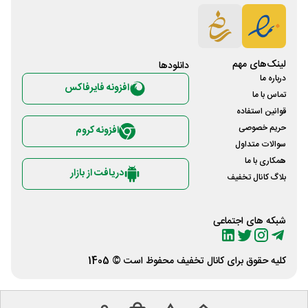
لینک‌های مهم
دانلود‌ها
درباره ما
افزونه فایرفاکس
تماس با ما
قوانین استفاده
حریم خصوصی
افزونه کروم
سوالات متداول
همکاری با ما
دریافت از بازار
بلاگ کانال تخفیف
شبکه های اجتماعی
کلیه حقوق برای
کانال تخفیف
محفوظ است © 1405