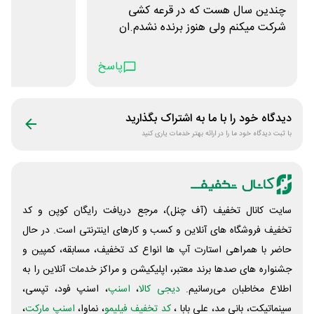
چندین سال هست که در قرعه کشی
شرکت میکنم ولی هنوز برنده نشدم.ان
شاالله برنده بعدی من باشم😍
با تشکر از زحمات شما
پاسخ
دیدگاه خود را با ما به اشتراک بگذارید
با ثبت دیدگاه خود ما را در ارائه بهتر خدمات یاری کنید
سایت کانال تخفیف (آف چنل)، مرجع دریافت رایگان کوپن و کد
تخفیف فروشگاه های آنلاین و کسب و‌ کارهای اینترنتی است. در حال
حاضر با همراهی استارت آپ ها انواع کد تخفیف، مسابقه، کمپین و
جشنواره های صدها برند معتبر، اپلیکیشن و مراکز خدمات آنلاین را به
اطلاع مخاطبان می‌رسانیم.
دیجی کالا
،
اسنپ
، اسنپ فود، تپسی،
سینماتیکت، بانی مد، علی‌ بابا ،
کد تخفیف فیلیمو
، نماوا،
اسنپ مارکت
،