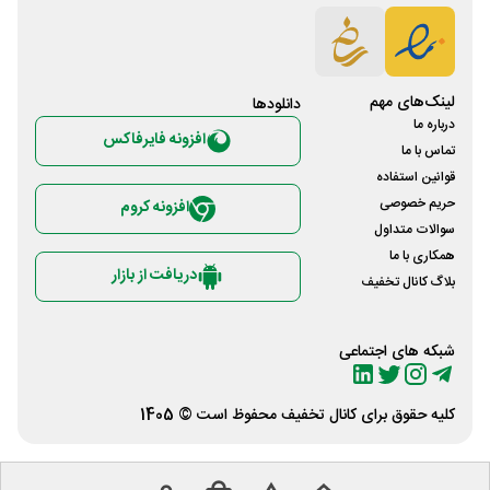
لینک‌های مهم
دانلود‌ها
درباره ما
افزونه فایرفاکس
تماس با ما
قوانین استفاده
حریم خصوصی
افزونه کروم
سوالات متداول
همکاری با ما
دریافت از بازار
بلاگ کانال تخفیف
شبکه های اجتماعی
کلیه حقوق برای
کانال تخفیف
محفوظ است © 1405