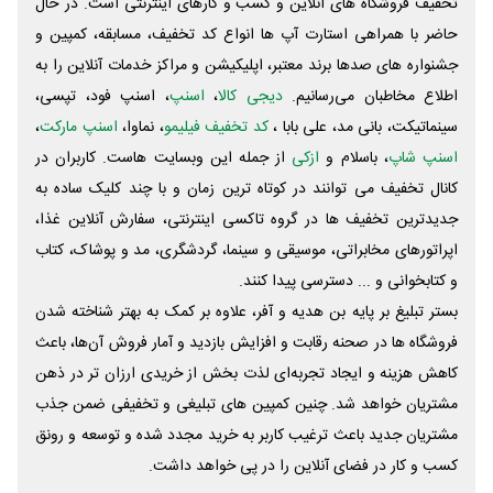
تخفیف فروشگاه های آنلاین و کسب و‌ کارهای اینترنتی است. در حال
حاضر با همراهی استارت آپ ها انواع کد تخفیف، مسابقه، کمپین و
جشنواره های صدها برند معتبر، اپلیکیشن و مراکز خدمات آنلاین را به
اطلاع مخاطبان می‌رسانیم.
دیجی کالا
،
اسنپ
، اسنپ فود، تپسی،
سینماتیکت، بانی مد، علی‌ بابا ،
کد تخفیف فیلیمو
، نماوا،
اسنپ مارکت
،
اسنپ شاپ
، باسلام و
ازکی
از جمله این وبسایت ‌هاست. کاربران در
کانال تخفیف می توانند در کوتاه ترین زمان و با چند کلیک ساده به
جدیدترین تخفیف ها در گروه تاکسی اینترنتی، سفارش آنلاین غذا،
اپراتورهای مخابراتی، موسیقی و سینما، گردشگری، مد و پوشاک، کتاب
و کتابخوانی و ... دسترسی پیدا کنند.
بستر تبلیغ بر پایه بن هدیه و آفر، علاوه بر کمک به بهتر شناخته شدن
فروشگاه ها در صحنه رقابت و افزایش بازدید و آمار فروش آن‌ها، باعث
کاهش هزینه و ایجاد تجربه‌ای لذت بخش از خریدی ارزان تر در ذهن
مشتریان خواهد شد. چنین کمپین های تبلیغی و تخفیفی ضمن جذب
مشتریان جدید باعث ترغیب کاربر به خرید مجدد شده و توسعه و رونق
کسب و کار در فضای آنلاین را در پی خواهد داشت.