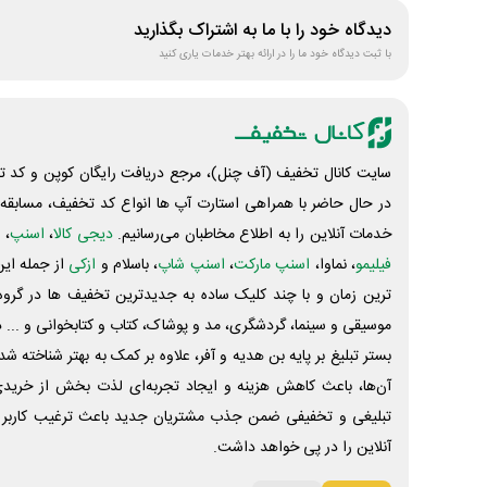
دیدگاه خود را با ما به اشتراک بگذارید
با ثبت دیدگاه خود ما را در ارائه بهتر خدمات یاری کنید
سایت کانال تخفیف (آف چنل)، مرجع دریافت رایگان کوپن و کد تخ
در حال حاضر با همراهی استارت آپ ها انواع کد تخفیف، مسابقه، 
خدمات آنلاین را به اطلاع مخاطبان می‌رسانیم.
دیجی کالا
،
اسنپ
، 
فیلیمو
، نماوا،
اسنپ مارکت
،
اسنپ شاپ
، باسلام و
ازکی
از جمله این
ترین زمان و با چند کلیک ساده به جدیدترین تخفیف ها در گروه ت
موسیقی و سینما، گردشگری، مد و پوشاک، کتاب و کتابخوانی و ... 
بستر تبلیغ بر پایه بن هدیه و آفر، علاوه بر کمک به بهتر شناخته 
آن‌ها، باعث کاهش هزینه و ایجاد تجربه‌ای لذت بخش از خرید
تبلیغی و تخفیفی ضمن جذب مشتریان جدید باعث ترغیب کاربر 
آنلاین را در پی خواهد داشت.