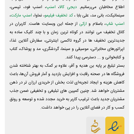
اطلاع مخاطبان می‌رسانیم.
دیجی کالا
،
اسنپ
، اسنپ فود، تپسی،
سینماتیکت، بانی مد، علی‌ بابا ،
کد تخفیف فیلیمو
، نماوا،
اسنپ مارکت
،
اسنپ شاپ
، باسلام و
ازکی
از جمله این وبسایت ‌هاست. کاربران در
کانال تخفیف می توانند در کوتاه ترین زمان و با چند کلیک ساده به
جدیدترین تخفیف ها در گروه تاکسی اینترنتی، سفارش آنلاین غذا،
اپراتورهای مخابراتی، موسیقی و سینما، گردشگری، مد و پوشاک، کتاب
و کتابخوانی و ... دسترسی پیدا کنند.
بستر تبلیغ بر پایه بن هدیه و آفر، علاوه بر کمک به بهتر شناخته شدن
فروشگاه ها در صحنه رقابت و افزایش بازدید و آمار فروش آن‌ها، باعث
کاهش هزینه و ایجاد تجربه‌ای لذت بخش از خریدی ارزان تر در ذهن
مشتریان خواهد شد. چنین کمپین های تبلیغی و تخفیفی ضمن جذب
مشتریان جدید باعث ترغیب کاربر به خرید مجدد شده و توسعه و رونق
کسب و کار در فضای آنلاین را در پی خواهد داشت.