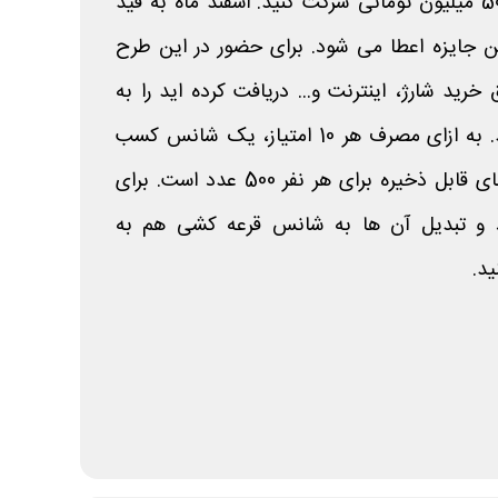
کشی همراه اول با 10 جایزه 50 میلیون تومانی شرکت کنید. اسفند ماه به قید
ترکین این جایزه اعطا می شود. برای حضور در این طرح
خرید شارژ، اینترنت و... دریافت کرده اید را به
شانس قرعه کشی تبدیل کنید. به ازای مصرف هر 10 امتیاز، یک شانس کسب
خواهید نمود. حداکثر پوئن های قابل ذخیره برای هر نفر 500 عدد است. برای
د و تبدیل آن ها به شانس قرعه کشی هم به
د.