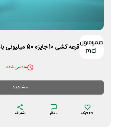
قرعه کشی 10 جایزه 50 میلیونی باشگاه مشتریان همره اول
منقضی شده
مشاهده
47
لایک
0
نظر
اشتراک