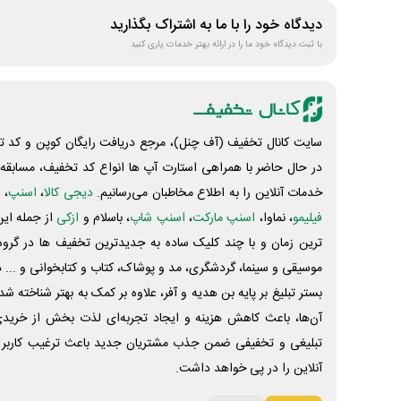
دیدگاه خود را با ما به اشتراک بگذارید
با ثبت دیدگاه خود ما را در ارائه بهتر خدمات یاری کنید
سایت کانال تخفیف (آف چنل)، مرجع دریافت رایگان کوپن و کد تخ
در حال حاضر با همراهی استارت آپ ها انواع کد تخفیف، مسابقه، 
خدمات آنلاین را به اطلاع مخاطبان می‌رسانیم.
دیجی کالا
،
اسنپ
، 
فیلیمو
، نماوا،
اسنپ مارکت
،
اسنپ شاپ
، باسلام و
ازکی
از جمله این
ترین زمان و با چند کلیک ساده به جدیدترین تخفیف ها در گروه ت
موسیقی و سینما، گردشگری، مد و پوشاک، کتاب و کتابخوانی و ... 
بستر تبلیغ بر پایه بن هدیه و آفر، علاوه بر کمک به بهتر شناخته 
آن‌ها، باعث کاهش هزینه و ایجاد تجربه‌ای لذت بخش از خرید
تبلیغی و تخفیفی ضمن جذب مشتریان جدید باعث ترغیب کاربر 
آنلاین را در پی خواهد داشت.