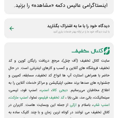
اینستاگرامی عالیس دکمه «مشاهده» را بزنید.
دیدگاه خود را با ما به اشتراک بگذارید
با ثبت دیدگاه خود ما را در ارائه بهتر خدمات یاری کنید
سایت کانال تخفیف (آف چنل)، مرجع دریافت رایگان کوپن و کد
تخفیف فروشگاه های آنلاین و کسب و‌ کارهای اینترنتی است. در حال
حاضر با همراهی استارت آپ ها انواع کد تخفیف، مسابقه، کمپین و
جشنواره های صدها برند معتبر، اپلیکیشن و مراکز خدمات آنلاین را به
اطلاع مخاطبان می‌رسانیم.
دیجی کالا
،
اسنپ
، اسنپ فود، تپسی،
سینماتیکت، بانی مد، علی‌ بابا ،
کد تخفیف فیلیمو
، نماوا،
اسنپ مارکت
،
اسنپ شاپ
، باسلام و
ازکی
از جمله این وبسایت ‌هاست. کاربران در
کانال تخفیف می توانند در کوتاه ترین زمان و با چند کلیک ساده به