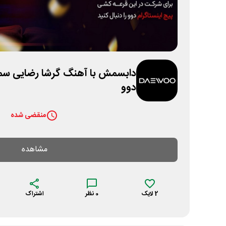
دابسمش با آهنگ گرشا رضایی سمف
دوو
منقضی شده
مشاهده
2
لایک
0
نظر
اشتراک