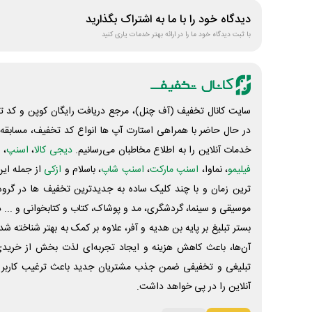
دیدگاه خود را با ما به اشتراک بگذارید
با ثبت دیدگاه خود ما را در ارائه بهتر خدمات یاری کنید
سایت کانال تخفیف (آف چنل)، مرجع دریافت رایگان کوپن و کد تخ
در حال حاضر با همراهی استارت آپ ها انواع کد تخفیف، مسابقه، 
خدمات آنلاین را به اطلاع مخاطبان می‌رسانیم.
دیجی کالا
،
اسنپ
، 
فیلیمو
، نماوا،
اسنپ مارکت
،
اسنپ شاپ
، باسلام و
ازکی
از جمله این
ترین زمان و با چند کلیک ساده به جدیدترین تخفیف ها در گروه ت
موسیقی و سینما، گردشگری، مد و پوشاک، کتاب و کتابخوانی و ... 
بستر تبلیغ بر پایه بن هدیه و آفر، علاوه بر کمک به بهتر شناخته 
آن‌ها، باعث کاهش هزینه و ایجاد تجربه‌ای لذت بخش از خرید
تبلیغی و تخفیفی ضمن جذب مشتریان جدید باعث ترغیب کاربر 
آنلاین را در پی خواهد داشت.