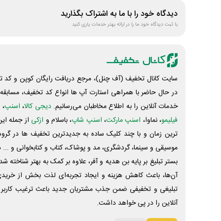
دیدگاه خود را با ما به اشتراک بگذارید
با ثبت دیدگاه خود ما را در ارائه بهتر خدمات یاری کنید
سایت کانال تخفیف (آف چنل)، مرجع دریافت رایگان کوپن و کد تخ
در حال حاضر با همراهی استارت آپ ها انواع کد تخفیف، مسابقه، 
خدمات آنلاین را به اطلاع مخاطبان می‌رسانیم.
دیجی کالا
،
اسنپ
، 
فیلیمو
، نماوا،
اسنپ مارکت
،
اسنپ شاپ
، باسلام و
ازکی
از جمله این
ترین زمان و با چند کلیک ساده به جدیدترین تخفیف ها در گروه ت
موسیقی و سینما، گردشگری، مد و پوشاک، کتاب و کتابخوانی و ... 
بستر تبلیغ بر پایه بن هدیه و آفر، علاوه بر کمک به بهتر شناخته 
آن‌ها، باعث کاهش هزینه و ایجاد تجربه‌ای لذت بخش از خرید
تبلیغی و تخفیفی ضمن جذب مشتریان جدید باعث ترغیب کاربر 
آنلاین را در پی خواهد داشت.