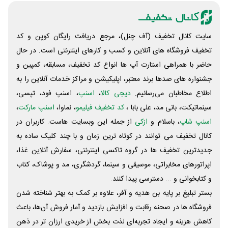
سایت کانال تخفیف (آف چنل)، مرجع دریافت رایگان کوپن و کد
تخفیف فروشگاه های آنلاین و کسب و‌ کارهای اینترنتی است. در حال
حاضر با همراهی استارت آپ ها انواع کد تخفیف، مسابقه، کمپین و
جشنواره های صدها برند معتبر، اپلیکیشن و مراکز خدمات آنلاین را به
اطلاع مخاطبان می‌رسانیم.
دیجی کالا
،
اسنپ
، اسنپ فود، تپسی،
سینماتیکت، بانی مد، علی‌ بابا ،
کد تخفیف فیلیمو
، نماوا،
اسنپ مارکت
،
اسنپ شاپ
، باسلام و
ازکی
از جمله این وبسایت ‌هاست. کاربران در
کانال تخفیف می توانند در کوتاه ترین زمان و با چند کلیک ساده به
جدیدترین تخفیف ها در گروه تاکسی اینترنتی، سفارش آنلاین غذا،
اپراتورهای مخابراتی، موسیقی و سینما، گردشگری، مد و پوشاک، کتاب
و کتابخوانی و ... دسترسی پیدا کنند.
بستر تبلیغ بر پایه بن هدیه و آفر، علاوه بر کمک به بهتر شناخته شدن
فروشگاه ها در صحنه رقابت و افزایش بازدید و آمار فروش آن‌ها، باعث
کاهش هزینه و ایجاد تجربه‌ای لذت بخش از خریدی ارزان تر در ذهن