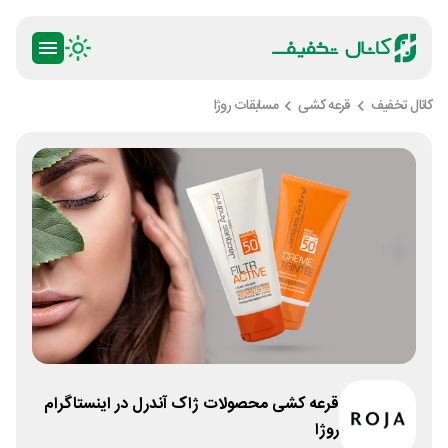
کانال تخفیف
قرعه کشی
مسابقات روژا
قرعه کشی محصولات ژاک آندرل در اینستاگرام
روژا