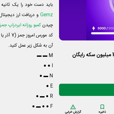
باید دست خود را یک ثانیه 
Gemz
و دریافت ارز دیجیتال 
چیدن
کمبو روزانه ایردراپ جمز
آن به شکل زیر عمل کنید.
M ▬ ▬
I ● ●
N ▬ ●
E ●
R ● ▬ ●
F ● ● ▬ ●
ذخیره
گزارش خرابی