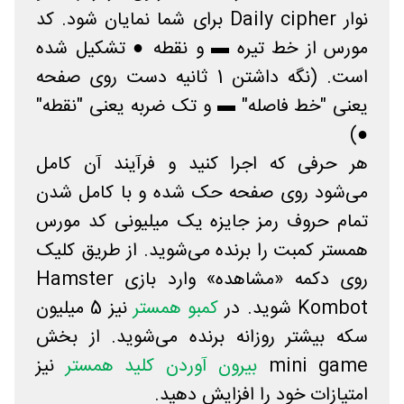
نوار Daily cipher برای شما نمایان شود. کد
مورس از خط تیره ▬ و نقطه ● تشکیل شده
است. (نگه داشتن 1 ثانیه دست روی صفحه
یعنی "خط فاصله" ▬ و تک ضربه یعنی "نقطه"
●)
هر حرفی که اجرا کنید و فرآیند آن کامل
می‌شود روی صفحه حک شده و با کامل شدن
تمام حروف رمز جایزه یک میلیونی کد مورس
همستر کمبت را برنده می‌شوید. از طریق کلیک
روی دکمه «مشاهده» وارد بازی Hamster
Kombot شوید. در
کمبو همستر
نیز 5 میلیون
سکه بیشتر روزانه برنده می‌شوید. از بخش
mini game
بیرون آوردن کلید همستر
نیز
امتیازات خود را افزایش دهید.