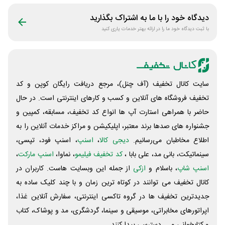
دیدگاه خود را با ما به اشتراک بگذارید
با ثبت دیدگاه خود ما را در ارائه بهتر خدمات یاری کنید
سایت کانال تخفیف (آف چنل)، مرجع دریافت رایگان کوپن و کد
تخفیف فروشگاه های آنلاین و کسب و‌ کارهای اینترنتی است. در حال
حاضر با همراهی استارت آپ ها انواع کد تخفیف، مسابقه، کمپین و
جشنواره های صدها برند معتبر، اپلیکیشن و مراکز خدمات آنلاین را به
اطلاع مخاطبان می‌رسانیم.
دیجی کالا
،
اسنپ
، اسنپ فود، تپسی،
سینماتیکت، بانی مد، علی‌ بابا ،
کد تخفیف فیلیمو
، نماوا،
اسنپ مارکت
،
اسنپ شاپ
، باسلام و
ازکی
از جمله این وبسایت ‌هاست. کاربران در
کانال تخفیف می توانند در کوتاه ترین زمان و با چند کلیک ساده به
جدیدترین تخفیف ها در گروه تاکسی اینترنتی، سفارش آنلاین غذا،
اپراتورهای مخابراتی، موسیقی و سینما، گردشگری، مد و پوشاک، کتاب
و کتابخوانی و ... دسترسی پیدا کنند.