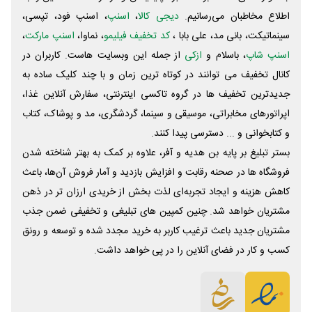
اطلاع مخاطبان می‌رسانیم.
دیجی کالا
،
اسنپ
، اسنپ فود، تپسی،
سینماتیکت، بانی مد، علی‌ بابا ،
کد تخفیف فیلیمو
، نماوا،
اسنپ مارکت
،
اسنپ شاپ
، باسلام و
ازکی
از جمله این وبسایت ‌هاست. کاربران در
کانال تخفیف می توانند در کوتاه ترین زمان و با چند کلیک ساده به
جدیدترین تخفیف ها در گروه تاکسی اینترنتی، سفارش آنلاین غذا،
اپراتورهای مخابراتی، موسیقی و سینما، گردشگری، مد و پوشاک، کتاب
و کتابخوانی و ... دسترسی پیدا کنند.
بستر تبلیغ بر پایه بن هدیه و آفر، علاوه بر کمک به بهتر شناخته شدن
فروشگاه ها در صحنه رقابت و افزایش بازدید و آمار فروش آن‌ها، باعث
کاهش هزینه و ایجاد تجربه‌ای لذت بخش از خریدی ارزان تر در ذهن
مشتریان خواهد شد. چنین کمپین های تبلیغی و تخفیفی ضمن جذب
مشتریان جدید باعث ترغیب کاربر به خرید مجدد شده و توسعه و رونق
کسب و کار در فضای آنلاین را در پی خواهد داشت.