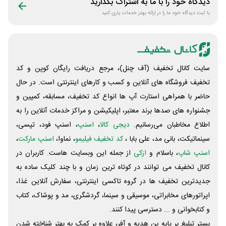
دیدگاه خود را با ما به اشتراک بگذارید
با ثبت دیدگاه خود ما را در ارائه بهتر خدمات یاری کنید
سایت کانال تخفیف (آف چنل)، مرجع دریافت رایگان کوپن و کد
تخفیف فروشگاه های آنلاین و کسب و‌ کارهای اینترنتی است. در حال
حاضر با همراهی استارت آپ ها انواع کد تخفیف، مسابقه، کمپین و
جشنواره های صدها برند معتبر، اپلیکیشن و مراکز خدمات آنلاین را به
اطلاع مخاطبان می‌رسانیم.
دیجی کالا
،
اسنپ
، اسنپ فود، تپسی،
سینماتیکت، بانی مد، علی‌ بابا ،
کد تخفیف فیلیمو
، نماوا،
اسنپ مارکت
،
اسنپ شاپ
، باسلام و
ازکی
از جمله این وبسایت ‌هاست. کاربران در
کانال تخفیف می توانند در کوتاه ترین زمان و با چند کلیک ساده به
جدیدترین تخفیف ها در گروه تاکسی اینترنتی، سفارش آنلاین غذا،
اپراتورهای مخابراتی، موسیقی و سینما، گردشگری، مد و پوشاک، کتاب
و کتابخوانی و ... دسترسی پیدا کنند.
بستر تبلیغ بر پایه بن هدیه و آفر، علاوه بر کمک به بهتر شناخته شدن