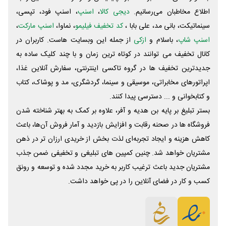
اطلاع مخاطبان می‌رسانیم.
دیجی کالا
،
اسنپ
، اسنپ فود، تپسی،
سینماتیکت، بانی مد، علی‌ بابا ،
کد تخفیف فیلیمو
، نماوا،
اسنپ مارکت
،
اسنپ شاپ
، باسلام و
ازکی
از جمله این وبسایت ‌هاست. کاربران در
کانال تخفیف می توانند در کوتاه ترین زمان و با چند کلیک ساده به
جدیدترین تخفیف ها در گروه تاکسی اینترنتی، سفارش آنلاین غذا،
اپراتورهای مخابراتی، موسیقی و سینما، گردشگری، مد و پوشاک، کتاب
و کتابخوانی و ... دسترسی پیدا کنند.
بستر تبلیغ بر پایه بن هدیه و آفر، علاوه بر کمک به بهتر شناخته شدن
فروشگاه ها در صحنه رقابت و افزایش بازدید و آمار فروش آن‌ها، باعث
کاهش هزینه و ایجاد تجربه‌ای لذت بخش از خریدی ارزان تر در ذهن
مشتریان خواهد شد. چنین کمپین های تبلیغی و تخفیفی ضمن جذب
مشتریان جدید باعث ترغیب کاربر به خرید مجدد شده و توسعه و رونق
کسب و کار در فضای آنلاین را در پی خواهد داشت.