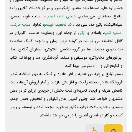
جشنواره های صدها برند معتبر، اپلیکیشن و مراکز خدمات آنلاین را به
اطلاع مخاطبان می‌رسانیم.
دیجی کالا
،
اسنپ
، اسنپ فود، تپسی،
سینماتیکت، بانی مد، علی‌ بابا ،
کد تخفیف فیلیمو
، نماوا،
اسنپ مارکت
،
اسنپ شاپ
، باسلام و
ازکی
از جمله این وبسایت ‌هاست. کاربران در
کانال تخفیف می توانند در کوتاه ترین زمان و با چند کلیک ساده به
جدیدترین تخفیف ها در گروه تاکسی اینترنتی، سفارش آنلاین غذا،
اپراتورهای مخابراتی، موسیقی و سینما، گردشگری، مد و پوشاک، کتاب
و کتابخوانی و ... دسترسی پیدا کنند.
بستر تبلیغ بر پایه بن هدیه و آفر، علاوه بر کمک به بهتر شناخته شدن
فروشگاه ها در صحنه رقابت و افزایش بازدید و آمار فروش آن‌ها، باعث
کاهش هزینه و ایجاد تجربه‌ای لذت بخش از خریدی ارزان تر در ذهن
مشتریان خواهد شد. چنین کمپین های تبلیغی و تخفیفی ضمن جذب
مشتریان جدید باعث ترغیب کاربر به خرید مجدد شده و توسعه و رونق
کسب و کار در فضای آنلاین را در پی خواهد داشت.