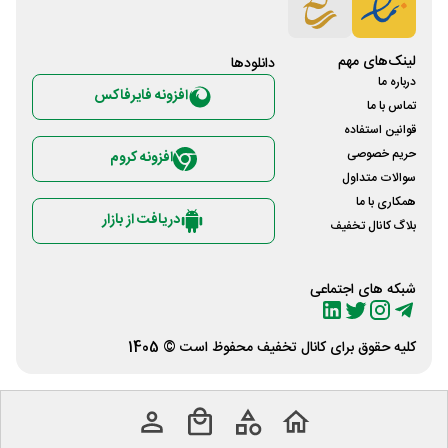
لینک‌های مهم
دانلود‌ها
درباره ما
افزونه فایرفاکس
تماس با ما
قوانین استفاده
حریم خصوصی
افزونه کروم
سوالات متداول
همکاری با ما
دریافت از بازار
بلاگ کانال تخفیف
شبکه های اجتماعی
کلیه حقوق برای
کانال تخفیف
محفوظ است © 1405