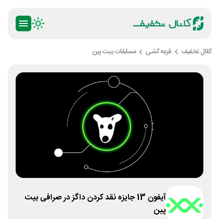
کانال تخفیف
قرعه کشی
مسابقات بیت پین
آیفون 13 جایزه نقد کردن داگز در صرافی بیت
پین