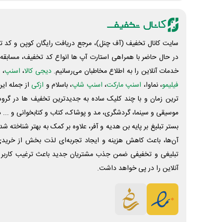
سایت کانال تخفیف (آف چنل)، مرجع دریافت رایگان کوپن و کد تخ
در حال حاضر با همراهی استارت آپ ها انواع کد تخفیف، مسابقه، 
خدمات آنلاین را به اطلاع مخاطبان می‌رسانیم.
دیجی کالا
،
اسنپ
، 
فیلیمو
، نماوا،
اسنپ مارکت
،
اسنپ شاپ
، باسلام و
ازکی
از جمله این
ترین زمان و با چند کلیک ساده به جدیدترین تخفیف ها در گروه ت
موسیقی و سینما، گردشگری، مد و پوشاک، کتاب و کتابخوانی و ... 
بستر تبلیغ بر پایه بن هدیه و آفر، علاوه بر کمک به بهتر شناخته 
آن‌ها، باعث کاهش هزینه و ایجاد تجربه‌ای لذت بخش از خرید
تبلیغی و تخفیفی ضمن جذب مشتریان جدید باعث ترغیب کاربر 
آنلاین را در پی خواهد داشت.