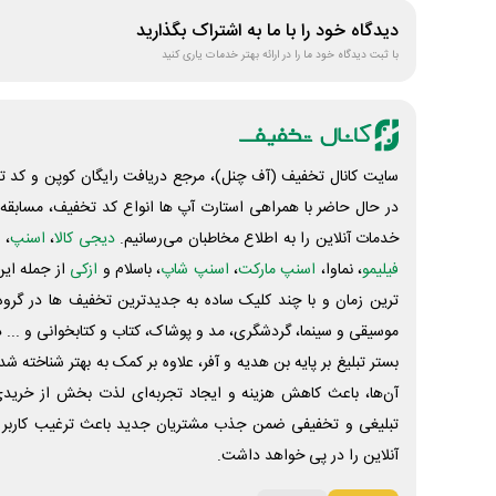
دیدگاه خود را با ما به اشتراک بگذارید
با ثبت دیدگاه خود ما را در ارائه بهتر خدمات یاری کنید
سایت کانال تخفیف (آف چنل)، مرجع دریافت رایگان کوپن و کد تخ
در حال حاضر با همراهی استارت آپ ها انواع کد تخفیف، مسابقه، 
خدمات آنلاین را به اطلاع مخاطبان می‌رسانیم.
دیجی کالا
،
اسنپ
، 
فیلیمو
، نماوا،
اسنپ مارکت
،
اسنپ شاپ
، باسلام و
ازکی
از جمله این
ترین زمان و با چند کلیک ساده به جدیدترین تخفیف ها در گروه ت
موسیقی و سینما، گردشگری، مد و پوشاک، کتاب و کتابخوانی و ... 
بستر تبلیغ بر پایه بن هدیه و آفر، علاوه بر کمک به بهتر شناخته 
آن‌ها، باعث کاهش هزینه و ایجاد تجربه‌ای لذت بخش از خرید
تبلیغی و تخفیفی ضمن جذب مشتریان جدید باعث ترغیب کاربر 
آنلاین را در پی خواهد داشت.