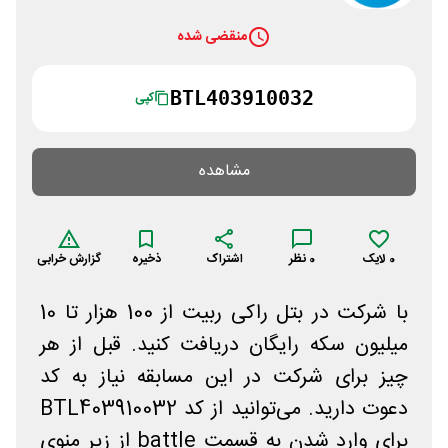
منقضی شده
BTL403910032
کپی
مشاهده
0
لایک
0
نظر
اشتراک
ذخیره
گزارش خرابی
با شرکت در بتل راکی ربیت از 100 هزار تا 10
میلیون سکه رایگان دریافت کنید. قبل از هر
چیز برای شرکت در این مسابقه نیاز به کد
دعوت دارید. می‌توانید از کد BTL403910032
برای وارد شدن به قسمت battle از زیر منوی