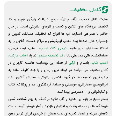
سایت کانال تخفیف (آف چنل)، مرجع دریافت رایگان کوپن و کد
تخفیف فروشگاه های آنلاین و کسب و‌ کارهای اینترنتی است. در حال
حاضر با همراهی استارت آپ ها انواع کد تخفیف، مسابقه، کمپین و
جشنواره های صدها برند معتبر، اپلیکیشن و مراکز خدمات آنلاین را به
اطلاع مخاطبان می‌رسانیم.
دیجی کالا
،
اسنپ
، اسنپ فود، تپسی،
سینماتیکت، بانی مد، علی‌ بابا ،
کد تخفیف فیلیمو
، نماوا،
اسنپ مارکت
،
اسنپ شاپ
، باسلام و
ازکی
از جمله این وبسایت ‌هاست. کاربران در
کانال تخفیف می توانند در کوتاه ترین زمان و با چند کلیک ساده به
جدیدترین تخفیف ها در گروه تاکسی اینترنتی، سفارش آنلاین غذا،
اپراتورهای مخابراتی، موسیقی و سینما، گردشگری، مد و پوشاک، کتاب
و کتابخوانی و ... دسترسی پیدا کنند.
بستر تبلیغ بر پایه بن هدیه و آفر، علاوه بر کمک به بهتر شناخته شدن
فروشگاه ها در صحنه رقابت و افزایش بازدید و آمار فروش آن‌ها، باعث
کاهش هزینه و ایجاد تجربه‌ای لذت بخش از خریدی ارزان تر در ذهن