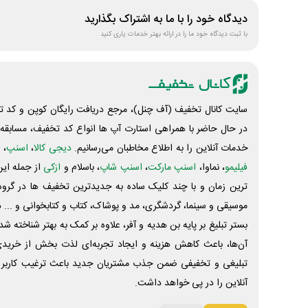
دیدگاه خود را با ما به اشتراک بگذارید
با ثبت دیدگاه خود ما را در ارائه بهتر خدمات یاری کنید
سایت کانال تخفیف (آف چنل)، مرجع دریافت رایگان کوپن و کد تخ
در حال حاضر با همراهی استارت آپ ها انواع کد تخفیف، مسابقه، 
خدمات آنلاین را به اطلاع مخاطبان می‌رسانیم.
دیجی کالا
،
اسنپ
، 
فیلیمو
، نماوا،
اسنپ مارکت
،
اسنپ شاپ
، باسلام و
ازکی
از جمله این
ترین زمان و با چند کلیک ساده به جدیدترین تخفیف ها در گروه ت
موسیقی و سینما، گردشگری، مد و پوشاک، کتاب و کتابخوانی و ... 
بستر تبلیغ بر پایه بن هدیه و آفر، علاوه بر کمک به بهتر شناخته 
آن‌ها، باعث کاهش هزینه و ایجاد تجربه‌ای لذت بخش از خرید
تبلیغی و تخفیفی ضمن جذب مشتریان جدید باعث ترغیب کاربر 
آنلاین را در پی خواهد داشت.