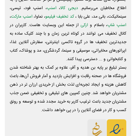
اطلاع مخاطبان می‌رسانیم.
دیجی کالا
،
اسنپ
، اسنپ فود، تپسی،
سینماتیکت، بانی مد، علی‌ بابا ،
کد تخفیف فیلیمو
، نماوا،
اسنپ مارکت
،
اسنپ شاپ
، باسلام و
ازکی
از جمله این وبسایت ‌هاست. کاربران در
کانال تخفیف می توانند در کوتاه ترین زمان و با چند کلیک ساده به
جدیدترین تخفیف ها در گروه تاکسی اینترنتی، سفارش آنلاین غذا،
اپراتورهای مخابراتی، موسیقی و سینما، گردشگری، مد و پوشاک، کتاب
و کتابخوانی و ... دسترسی پیدا کنند.
بستر تبلیغ بر پایه بن هدیه و آفر، علاوه بر کمک به بهتر شناخته شدن
فروشگاه ها در صحنه رقابت و افزایش بازدید و آمار فروش آن‌ها، باعث
کاهش هزینه و ایجاد تجربه‌ای لذت بخش از خریدی ارزان تر در ذهن
مشتریان خواهد شد. چنین کمپین های تبلیغی و تخفیفی ضمن جذب
مشتریان جدید باعث ترغیب کاربر به خرید مجدد شده و توسعه و رونق
کسب و کار در فضای آنلاین را در پی خواهد داشت.