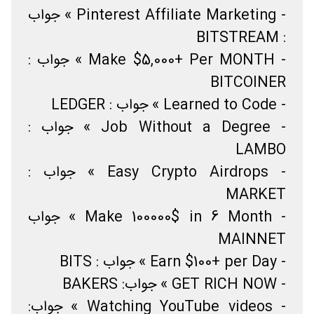
- Pinterest Affiliate Marketing » جواب
: BITSTREAM
- Make $5,000+ Per MONTH » جواب :
BITCOINER
- Learned to Code » جواب : LEDGER
- Job Without a Degree » جواب :
LAMBO
- Easy Crypto Airdrops » جواب :
MARKET
- Make 100000$ in 6 Month » جواب
MAINNET
- Earn $100+ per Day » جواب : BITS
- GET RICH NOW » جواب: BAKERS
- Watching YouTube videos » جواب: