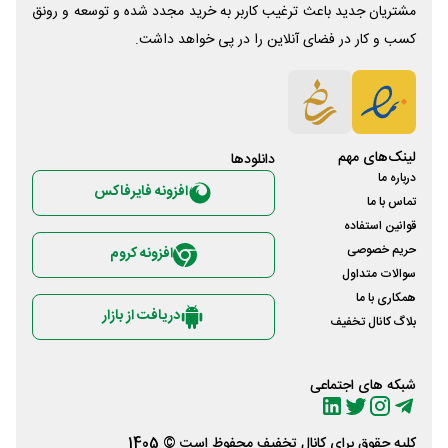
مشتریان جدید باعث ترغیب کاربر به خرید مجدد شده و توسعه و رونق
کسب و کار در فضای آنلاین را در پی خواهد داشت.
لینک‌های مهم
دانلود‌ها
درباره ما
افزونه فایرفاکس
تماس با ما
قوانین استفاده
حریم خصوصی
افزونه کروم
سوالات متداول
همکاری با ما
دریافت از بازار
بلاگ کانال تخفیف
شبکه های اجتماعی
کلیه حقوق برای
کانال تخفیف
محفوظ است © 1405