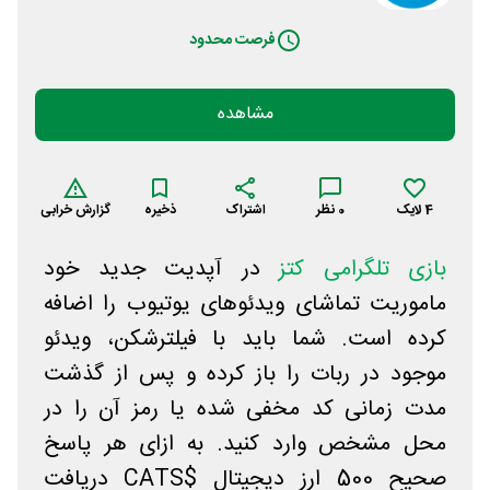
فرصت محدود
مشاهده
4
لایک
0
نظر
اشتراک
ذخیره
گزارش خرابی
بازی تلگرامی کتز
در آپدیت جدید خود
ماموریت تماشای ویدئوهای یوتیوب را اضافه
کرده است. شما باید با فیلترشکن، ویدئو
موجود در ربات را باز کرده و پس از گذشت
مدت زمانی کد مخفی شده یا رمز آن را در
محل مشخص وارد کنید. به ازای هر پاسخ
صحیح 500 ارز دیجیتال $CATS دریافت