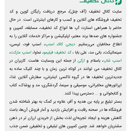
سایت کانال تخفیف (آف چنل)، مرجع دریافت رایگان کوپن و کد
تخفیف فروشگاه های آنلاین و کسب و‌ کارهای اینترنتی است. در حال
حاضر با همراهی استارت آپ ها انواع کد تخفیف، مسابقه، کمپین و
جشنواره های صدها برند معتبر، اپلیکیشن و مراکز خدمات آنلاین را به
اطلاع مخاطبان می‌رسانیم.
دیجی کالا
،
اسنپ
، اسنپ فود، تپسی،
سینماتیکت، بانی مد، علی‌ بابا ،
کد تخفیف فیلیمو
، نماوا،
اسنپ مارکت
،
اسنپ شاپ
، باسلام و
ازکی
از جمله این وبسایت ‌هاست. کاربران در
کانال تخفیف می توانند در کوتاه ترین زمان و با چند کلیک ساده به
جدیدترین تخفیف ها در گروه تاکسی اینترنتی، سفارش آنلاین غذا،
اپراتورهای مخابراتی، موسیقی و سینما، گردشگری، مد و پوشاک، کتاب
و کتابخوانی و ... دسترسی پیدا کنند.
بستر تبلیغ بر پایه بن هدیه و آفر، علاوه بر کمک به بهتر شناخته شدن
فروشگاه ها در صحنه رقابت و افزایش بازدید و آمار فروش آن‌ها، باعث
کاهش هزینه و ایجاد تجربه‌ای لذت بخش از خریدی ارزان تر در ذهن
مشتریان خواهد شد. چنین کمپین های تبلیغی و تخفیفی ضمن جذب