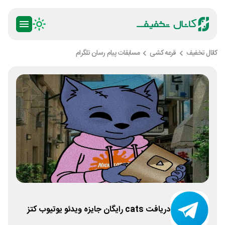
کانال تخفیف
قرعه کشی
مسابقات پیام رسان تلگرام
دریافت cats رایگان جایزه ویدئو یوتیوب کتز