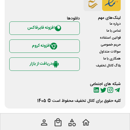
لینک‌های مهم
دانلود‌ها
درباره ما
افزونه فایرفاکس
تماس با ما
قوانین استفاده
حریم خصوصی
افزونه کروم
سوالات متداول
همکاری با ما
دریافت از بازار
بلاگ کانال تخفیف
شبکه های اجتماعی
کلیه حقوق برای
کانال تخفیف
محفوظ است © 1405