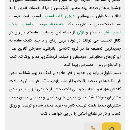
جشنواره های صدها برند معتبر، اپلیکیشن و مراکز خدمات آنلاین را به
اطلاع مخاطبان می‌رسانیم.
دیجی کالا
،
اسنپ
، اسنپ فود، تپسی،
سینماتیکت، بانی مد، علی‌ بابا ،
کد تخفیف فیلیمو
، نماوا،
اسنپ مارکت
،
اسنپ شاپ
، باسلام و
ازکی
از جمله این وبسایت ‌هاست. کاربران در
کانال تخفیف می توانند در کوتاه ترین زمان و با چند کلیک ساده به
جدیدترین تخفیف ها در گروه تاکسی اینترنتی، سفارش آنلاین غذا،
اپراتورهای مخابراتی، موسیقی و سینما، گردشگری، مد و پوشاک، کتاب
و کتابخوانی و ... دسترسی پیدا کنند.
بستر تبلیغ بر پایه بن هدیه و آفر، علاوه بر کمک به بهتر شناخته شدن
فروشگاه ها در صحنه رقابت و افزایش بازدید و آمار فروش آن‌ها، باعث
کاهش هزینه و ایجاد تجربه‌ای لذت بخش از خریدی ارزان تر در ذهن
مشتریان خواهد شد. چنین کمپین های تبلیغی و تخفیفی ضمن جذب
مشتریان جدید باعث ترغیب کاربر به خرید مجدد شده و توسعه و رونق
کسب و کار در فضای آنلاین را در پی خواهد داشت.