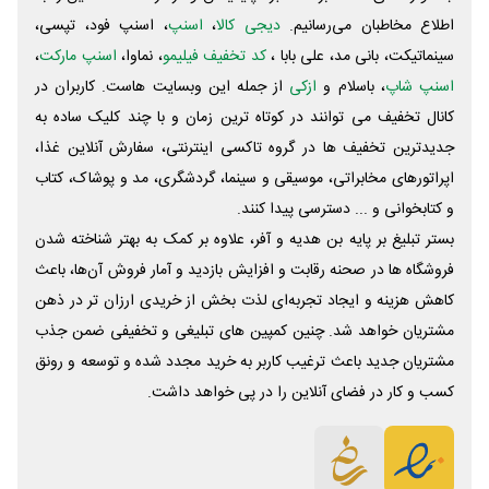
اطلاع مخاطبان می‌رسانیم.
دیجی کالا
،
اسنپ
، اسنپ فود، تپسی،
سینماتیکت، بانی مد، علی‌ بابا ،
کد تخفیف فیلیمو
، نماوا،
اسنپ مارکت
،
اسنپ شاپ
، باسلام و
ازکی
از جمله این وبسایت ‌هاست. کاربران در
کانال تخفیف می توانند در کوتاه ترین زمان و با چند کلیک ساده به
جدیدترین تخفیف ها در گروه تاکسی اینترنتی، سفارش آنلاین غذا،
اپراتورهای مخابراتی، موسیقی و سینما، گردشگری، مد و پوشاک، کتاب
و کتابخوانی و ... دسترسی پیدا کنند.
بستر تبلیغ بر پایه بن هدیه و آفر، علاوه بر کمک به بهتر شناخته شدن
فروشگاه ها در صحنه رقابت و افزایش بازدید و آمار فروش آن‌ها، باعث
کاهش هزینه و ایجاد تجربه‌ای لذت بخش از خریدی ارزان تر در ذهن
مشتریان خواهد شد. چنین کمپین های تبلیغی و تخفیفی ضمن جذب
مشتریان جدید باعث ترغیب کاربر به خرید مجدد شده و توسعه و رونق
کسب و کار در فضای آنلاین را در پی خواهد داشت.