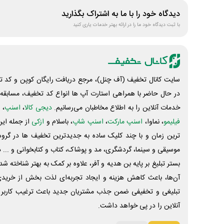
دیدگاه خود را با ما به اشتراک بگذارید
با ثبت دیدگاه خود ما را در ارائه بهتر خدمات یاری کنید
سایت کانال تخفیف (آف چنل)، مرجع دریافت رایگان کوپن و کد تخ
در حال حاضر با همراهی استارت آپ ها انواع کد تخفیف، مسابقه، 
خدمات آنلاین را به اطلاع مخاطبان می‌رسانیم.
دیجی کالا
،
اسنپ
، 
فیلیمو
، نماوا،
اسنپ مارکت
،
اسنپ شاپ
، باسلام و
ازکی
از جمله این
ترین زمان و با چند کلیک ساده به جدیدترین تخفیف ها در گروه ت
موسیقی و سینما، گردشگری، مد و پوشاک، کتاب و کتابخوانی و ... 
بستر تبلیغ بر پایه بن هدیه و آفر، علاوه بر کمک به بهتر شناخته 
آن‌ها، باعث کاهش هزینه و ایجاد تجربه‌ای لذت بخش از خرید
تبلیغی و تخفیفی ضمن جذب مشتریان جدید باعث ترغیب کاربر 
آنلاین را در پی خواهد داشت.