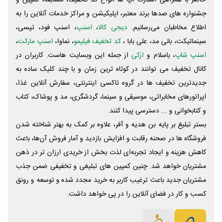
جشنواره های صدها برند معتبر، اپلیکیشن و مراکز خدمات آنلاین را به
اطلاع مخاطبان می‌رسانیم.
دیجی کالا
،
اسنپ
، اسنپ فود، تپسی،
سینماتیکت، بانی مد، علی‌ بابا ،
کد تخفیف فیلیمو
، نماوا،
اسنپ مارکت
،
اسنپ شاپ
، باسلام و
ازکی
از جمله این وبسایت ‌هاست. کاربران در
کانال تخفیف می توانند در کوتاه ترین زمان و با چند کلیک ساده به
جدیدترین تخفیف ها در گروه تاکسی اینترنتی، سفارش آنلاین غذا،
اپراتورهای مخابراتی، موسیقی و سینما، گردشگری، مد و پوشاک، کتاب
و کتابخوانی و ... دسترسی پیدا کنند.
بستر تبلیغ بر پایه بن هدیه و آفر، علاوه بر کمک به بهتر شناخته شدن
فروشگاه ها در صحنه رقابت و افزایش بازدید و آمار فروش آن‌ها، باعث
کاهش هزینه و ایجاد تجربه‌ای لذت بخش از خریدی ارزان تر در ذهن
مشتریان خواهد شد. چنین کمپین های تبلیغی و تخفیفی ضمن جذب
مشتریان جدید باعث ترغیب کاربر به خرید مجدد شده و توسعه و رونق
کسب و کار در فضای آنلاین را در پی خواهد داشت.