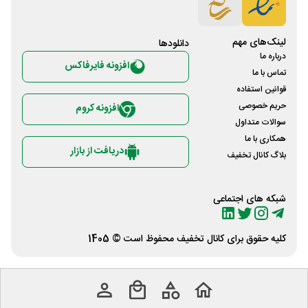
لینک‌های مهم
دانلود‌ها
درباره ما
افزونه فایرفاکس
تماس با ما
قوانین استفاده
حریم خصوصی
افزونه کروم
سوالات متداول
همکاری با ما
دریافت از بازار
بلاگ کانال تخفیف
شبکه های اجتماعی
کلیه حقوق برای
کانال تخفیف
محفوظ است © 1405