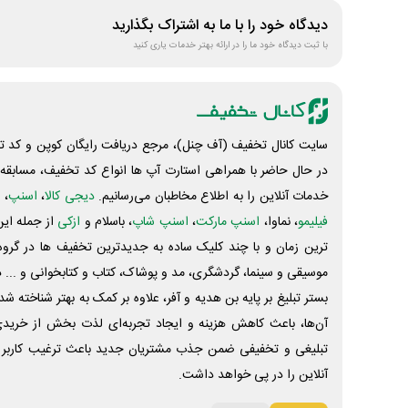
دیدگاه خود را با ما به اشتراک بگذارید
با ثبت دیدگاه خود ما را در ارائه بهتر خدمات یاری کنید
سایت کانال تخفیف (آف چنل)، مرجع دریافت رایگان کوپن و کد تخ
در حال حاضر با همراهی استارت آپ ها انواع کد تخفیف، مسابقه، 
خدمات آنلاین را به اطلاع مخاطبان می‌رسانیم.
دیجی کالا
،
اسنپ
، 
فیلیمو
، نماوا،
اسنپ مارکت
،
اسنپ شاپ
، باسلام و
ازکی
از جمله این
ترین زمان و با چند کلیک ساده به جدیدترین تخفیف ها در گروه ت
موسیقی و سینما، گردشگری، مد و پوشاک، کتاب و کتابخوانی و ... 
بستر تبلیغ بر پایه بن هدیه و آفر، علاوه بر کمک به بهتر شناخته 
آن‌ها، باعث کاهش هزینه و ایجاد تجربه‌ای لذت بخش از خرید
تبلیغی و تخفیفی ضمن جذب مشتریان جدید باعث ترغیب کاربر 
آنلاین را در پی خواهد داشت.