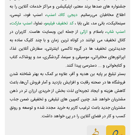
جشنواره های صدها برند معتبر، اپلیکیشن و مراکز خدمات آنلاین را به
اطلاع مخاطبان می‌رسانیم.
دیجی کالا
،
اسنپ
، اسنپ فود، تپسی،
سینماتیکت، بانی مد، علی‌ بابا ،
کد تخفیف فیلیمو
، نماوا،
اسنپ مارکت
،
اسنپ شاپ
، باسلام و
ازکی
از جمله این وبسایت ‌هاست. کاربران در
کانال تخفیف می توانند در کوتاه ترین زمان و با چند کلیک ساده به
جدیدترین تخفیف ها در گروه تاکسی اینترنتی، سفارش آنلاین غذا،
اپراتورهای مخابراتی، موسیقی و سینما، گردشگری، مد و پوشاک، کتاب
و کتابخوانی و ... دسترسی پیدا کنند.
بستر تبلیغ بر پایه بن هدیه و آفر، علاوه بر کمک به بهتر شناخته شدن
فروشگاه ها در صحنه رقابت و افزایش بازدید و آمار فروش آن‌ها، باعث
کاهش هزینه و ایجاد تجربه‌ای لذت بخش از خریدی ارزان تر در ذهن
مشتریان خواهد شد. چنین کمپین های تبلیغی و تخفیفی ضمن جذب
مشتریان جدید باعث ترغیب کاربر به خرید مجدد شده و توسعه و رونق
کسب و کار در فضای آنلاین را در پی خواهد داشت.