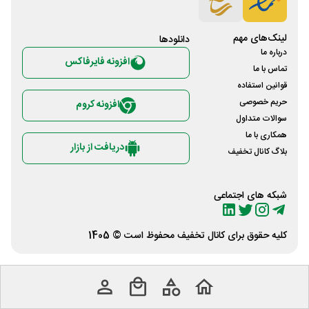
لینک‌های مهم
دانلود‌ها
درباره ما
افزونه فایرفاکس
تماس با ما
قوانین استفاده
حریم خصوصی
افزونه کروم
سوالات متداول
همکاری با ما
دریافت از بازار
بلاگ کانال تخفیف
شبکه های اجتماعی
کلیه حقوق برای
کانال تخفیف
محفوظ است © 1405