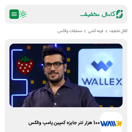
کانال تخفیف
قرعه کشی
مسابقات والکس
100 هزار تتر جایزه کمپین پامپ والکس