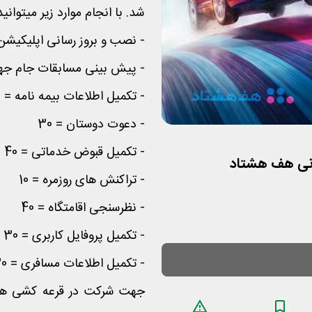
شد. با انجام موارد زیر میتوانی
- نصب و بروز رسانی اپلیکیشن =
- پیش بینی مسابقات جام جها
- تکمیل اطلاعات بیمه نامه = 50
- دعوت دوستان = 30
- تکمیل قبوض خدماتی = 40
- تراکنش های روزمره = 10
- نظرسنجی اقامتگاه = 40
- تکمیل پروفایل کاربری = 30
- تکمیل اطلاعات مسافری = 30
جهت شرکت در قرعه کشی ها ف