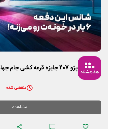
پژو 207 جایزه قرعه کشی جام جهانی هف هشتاد
منقضی شده
مشاهده