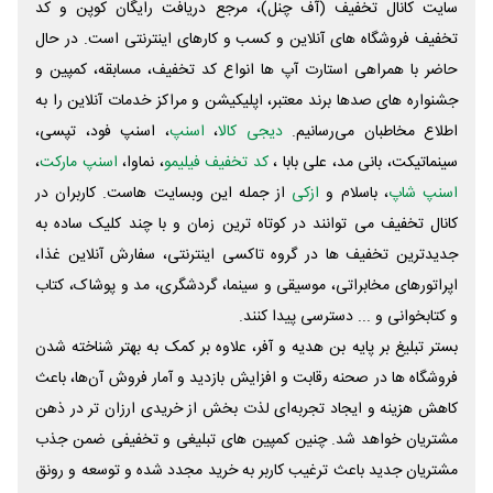
سایت کانال تخفیف (آف چنل)، مرجع دریافت رایگان کوپن و کد
تخفیف فروشگاه های آنلاین و کسب و‌ کارهای اینترنتی است. در حال
حاضر با همراهی استارت آپ ها انواع کد تخفیف، مسابقه، کمپین و
جشنواره های صدها برند معتبر، اپلیکیشن و مراکز خدمات آنلاین را به
اطلاع مخاطبان می‌رسانیم.
دیجی کالا
،
اسنپ
، اسنپ فود، تپسی،
سینماتیکت، بانی مد، علی‌ بابا ،
کد تخفیف فیلیمو
، نماوا،
اسنپ مارکت
،
اسنپ شاپ
، باسلام و
ازکی
از جمله این وبسایت ‌هاست. کاربران در
کانال تخفیف می توانند در کوتاه ترین زمان و با چند کلیک ساده به
جدیدترین تخفیف ها در گروه تاکسی اینترنتی، سفارش آنلاین غذا،
اپراتورهای مخابراتی، موسیقی و سینما، گردشگری، مد و پوشاک، کتاب
و کتابخوانی و ... دسترسی پیدا کنند.
بستر تبلیغ بر پایه بن هدیه و آفر، علاوه بر کمک به بهتر شناخته شدن
فروشگاه ها در صحنه رقابت و افزایش بازدید و آمار فروش آن‌ها، باعث
کاهش هزینه و ایجاد تجربه‌ای لذت بخش از خریدی ارزان تر در ذهن
مشتریان خواهد شد. چنین کمپین های تبلیغی و تخفیفی ضمن جذب
مشتریان جدید باعث ترغیب کاربر به خرید مجدد شده و توسعه و رونق