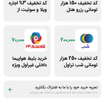
کد تخفیف 150 هزار
کد تخفیف 3% اجاره
تومانی رزرو هتل
ویلا و سوئیت از
داخلی سفرآرا
سپنجا
70,000
200,000
کد تخفیف 250 هزار
خرید بلیط هواپیما
تومانی شب تراول
داخلی غیراول ویژه
برای همه کاربران
اپلیکیشن
قاصدک24
تجربه خرید خود را با ما به اشتراک بگذارید
با ثبت نظرات و تجارب خود ما و سایر کاربران را در انتخاب بهتر یاری کنید