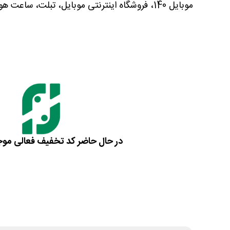
موبایل 140، فروشگاه اینترنتی موبایل، تبلت، ساعت هوشمند و لوازم جانبی. با کد تخفیف موبایل 140 برای خرید ارزان کالای دیجیتال و گجت های الکترونیک اقدام نمایید.
در حال حاضر کد تخفیف فعالی مو