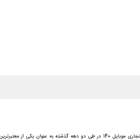
شرکت بین المللی تولید و صنعت گوهر آفرین پویا با نام تجاری موبایل 140 در طی دو