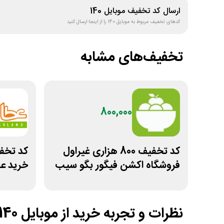
ارسال کد تخفیف
موبایل 140
کدهای تخفیف مربوط به
موبایل 140
را از اینجا ارسال کنید
تخفیف‌های مشابه
800,000
کد تخفیف 800 هزاری غیراول
فروشگاه اکشن فیگور بگو سیب
خرید عط
نظرات و تجربه خرید از
موبایل 140