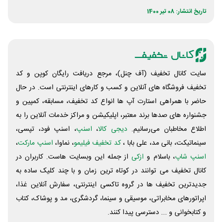
استفاده یک هفته
تاریخ انتشار: 08 تیر 1400
سایت کانال تخفیف (آف چنل)، مرجع دریافت رایگان کوپن و کد
تخفیف فروشگاه های آنلاین و کسب و‌ کارهای اینترنتی است. در حال
حاضر با همراهی استارت آپ ها انواع کد تخفیف، مسابقه، کمپین و
جشنواره های صدها برند معتبر، اپلیکیشن و مراکز خدمات آنلاین را به
اطلاع مخاطبان می‌رسانیم.
دیجی کالا
،
اسنپ
، اسنپ فود، تپسی،
سینماتیکت، بانی مد، علی‌ بابا ،
کد تخفیف فیلیمو
، نماوا،
اسنپ مارکت
،
اسنپ شاپ
، باسلام و
ازکی
از جمله این وبسایت ‌هاست. کاربران در
کانال تخفیف می توانند در کوتاه ترین زمان و با چند کلیک ساده به
جدیدترین تخفیف ها در گروه تاکسی اینترنتی، سفارش آنلاین غذا،
اپراتورهای مخابراتی، موسیقی و سینما، گردشگری، مد و پوشاک، کتاب
و کتابخوانی و ... دسترسی پیدا کنند.