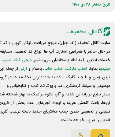
تاریخ انتشار: 28 دی 1400
سایت کانال تخفیف (آف چنل)، مرجع دریافت رایگان کوپن و کد تخ
در حال حاضر با همراهی استارت آپ ها انواع کد تخفیف، مسابقه، 
خدمات آنلاین را به اطلاع مخاطبان می‌رسانیم.
دیجی کالا
،
اسنپ
، 
فیلیمو
، نماوا،
اسنپ مارکت
،
اسنپ شاپ
، باسلام و
ازکی
از جمله این
ترین زمان و با چند کلیک ساده به جدیدترین تخفیف ها در گروه ت
موسیقی و سینما، گردشگری، مد و پوشاک، کتاب و کتابخوانی و ... 
بستر تبلیغ بر پایه بن هدیه و آفر، علاوه بر کمک به بهتر شناخته 
آن‌ها، باعث کاهش هزینه و ایجاد تجربه‌ای لذت بخش از خرید
تبلیغی و تخفیفی ضمن جذب مشتریان جدید باعث ترغیب کاربر 
آنلاین را در پی خواهد داشت.