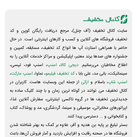
سایت کانال تخفیف (آف چنل)، مرجع دریافت رایگان کوپن و کد
تخفیف فروشگاه های آنلاین و کسب و‌ کارهای اینترنتی است. در حال
حاضر با همراهی استارت آپ ها انواع کد تخفیف، مسابقه، کمپین و
جشنواره های صدها برند معتبر، اپلیکیشن و مراکز خدمات آنلاین را به
اطلاع مخاطبان می‌رسانیم.
دیجی کالا
،
اسنپ
، اسنپ فود، تپسی،
سینماتیکت، بانی مد، علی‌ بابا ،
کد تخفیف فیلیمو
، نماوا،
اسنپ مارکت
،
اسنپ شاپ
، باسلام و
ازکی
از جمله این وبسایت ‌هاست. کاربران در
کانال تخفیف می توانند در کوتاه ترین زمان و با چند کلیک ساده به
جدیدترین تخفیف ها در گروه تاکسی اینترنتی، سفارش آنلاین غذا،
اپراتورهای مخابراتی، موسیقی و سینما، گردشگری، مد و پوشاک، کتاب
و کتابخوانی و ... دسترسی پیدا کنند.
بستر تبلیغ بر پایه بن هدیه و آفر، علاوه بر کمک به بهتر شناخته شدن
فروشگاه ها در صحنه رقابت و افزایش بازدید و آمار فروش آن‌ها، باعث