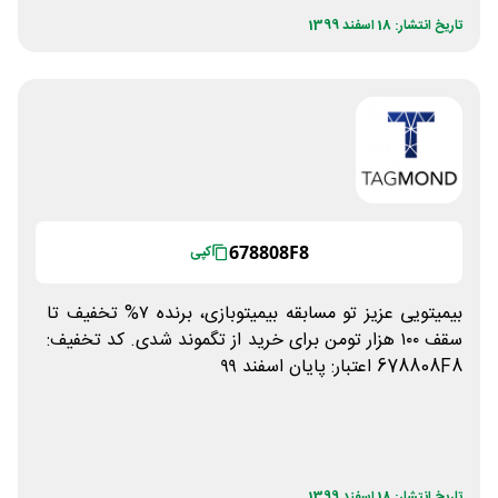
تاریخ انتشار: 18 اسفند 1399
678808F8
کپی
بیمیتویی عزیز تو مسابقه بیمیتوبازی، برنده ۷% تخفیف تا
سقف ۱۰۰ هزار تومن برای خرید از تگموند شدی. کد تخفیف:
678808F8 اعتبار: پایان اسفند ۹۹
تاریخ انتشار: 18 اسفند 1399