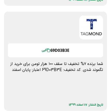
69D03B3E
کپی
شما برنده ۷% تخفیف تا سقف ۱۰۰ هزار تومن برای خرید از
تگموند شدی. کد تخفیف: 69D03B3E اعتبار: پایان اسفند
تاریخ انتشار: 17 اسفند 1399