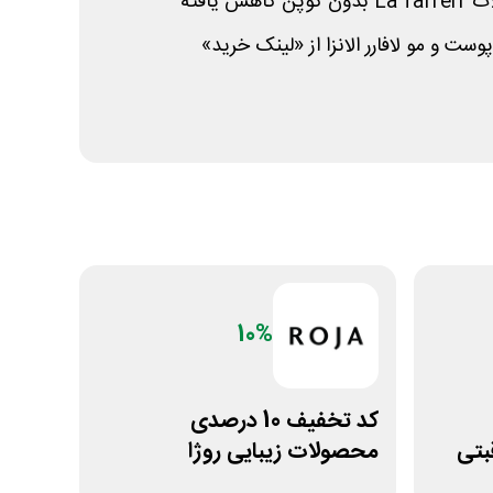
farrerr
La
بدون کوپن کاهش یافته
وست و مو لافارر الانزا از «لینک خرید»
10%
کد تخفیف 10 درصدی
بتی
محصولات زیبایی روژا