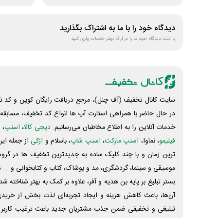
دیدگاه خود را با ما به اشتراک بگذارید
با ثبت دیدگاه خود ما را در ارائه بهتر خدمات یاری کنید
سایت کانال تخفیف (آف چنل)، مرجع دریافت رایگان کوپن و کد تخ
در حال حاضر با همراهی استارت آپ ها انواع کد تخفیف، مسابقه، 
خدمات آنلاین را به اطلاع مخاطبان می‌رسانیم.
دیجی کالا
،
اسنپ
، 
فیلیمو
، نماوا،
اسنپ مارکت
،
اسنپ شاپ
، باسلام و
ازکی
از جمله این
ترین زمان و با چند کلیک ساده به جدیدترین تخفیف ها در گروه ت
موسیقی و سینما، گردشگری، مد و پوشاک، کتاب و کتابخوانی و ... 
بستر تبلیغ بر پایه بن هدیه و آفر، علاوه بر کمک به بهتر شناخته 
آن‌ها، باعث کاهش هزینه و ایجاد تجربه‌ای لذت بخش از خرید
تبلیغی و تخفیفی ضمن جذب مشتریان جدید باعث ترغیب کاربر 