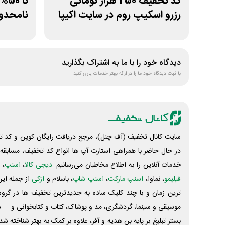
کد تخفیف 250 هزار تومانی
تا 
رزرو اسکیپ روم در سایت اکیپا
نامحدود
دیدگاه خود را با ما به اشتراک بگذارید
با ثبت دیدگاه خود ما را در ارائه بهتر خدمات یاری کنید
سایت کانال تخفیف (آف چنل)، مرجع دریافت رایگان کوپن و کد تخ
در حال حاضر با همراهی استارت آپ ها انواع کد تخفیف، مسابقه، 
خدمات آنلاین را به اطلاع مخاطبان می‌رسانیم.
دیجی کالا
،
اسنپ
، 
فیلیمو
، نماوا،
اسنپ مارکت
،
اسنپ شاپ
، باسلام و
ازکی
از جمله این
ترین زمان و با چند کلیک ساده به جدیدترین تخفیف ها در گروه ت
موسیقی و سینما، گردشگری، مد و پوشاک، کتاب و کتابخوانی و ... 
بستر تبلیغ بر پایه بن هدیه و آفر، علاوه بر کمک به بهتر شناخته 