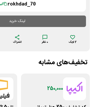
rokhdad_70
کپی
لینک خرید
2
لایک
0
نظر
اشتراک
تخفیف‌های مشابه
250,000